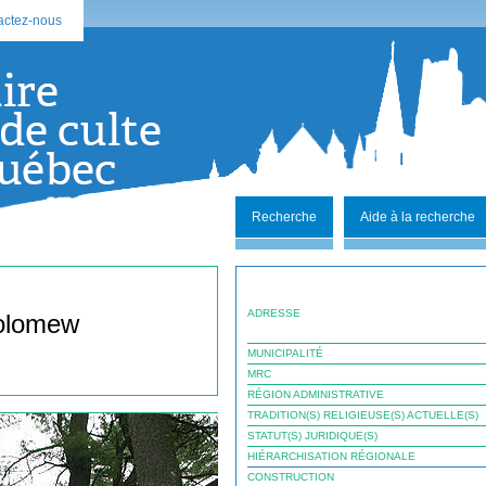
actez-nous
Recherche
Aide à la recherche
ADRESSE
holomew
MUNICIPALITÉ
MRC
RÉGION ADMINISTRATIVE
TRADITION(S) RELIGIEUSE(S) ACTUELLE(S)
STATUT(S) JURIDIQUE(S)
HIÉRARCHISATION RÉGIONALE
CONSTRUCTION