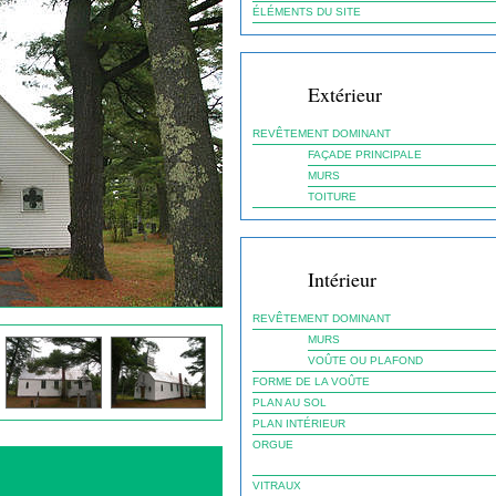
ÉLÉMENTS DU SITE
Extérieur
REVÊTEMENT DOMINANT
FAÇADE PRINCIPALE
MURS
TOITURE
Intérieur
REVÊTEMENT DOMINANT
MURS
VOÛTE OU PLAFOND
FORME DE LA VOÛTE
PLAN AU SOL
PLAN INTÉRIEUR
ORGUE
VITRAUX