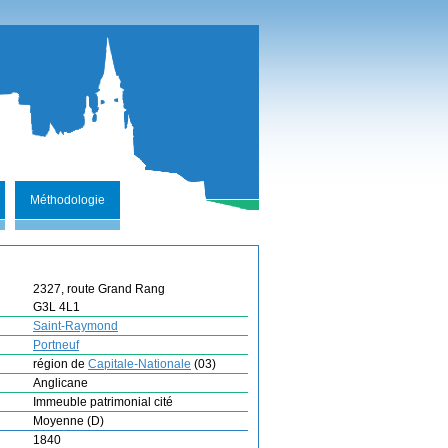
Méthodologie
2327, route Grand Rang
G3L 4L1
Saint-Raymond
Portneuf
région de
Capitale-Nationale
(03)
Anglicane
Immeuble patrimonial cité
Moyenne (D)
1840