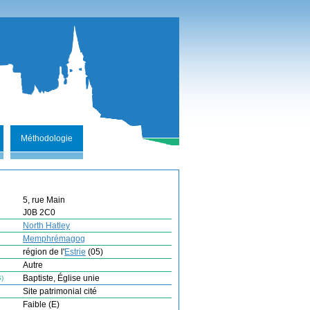
Méthodologie
5, rue Main
J0B 2C0
North Hatley
Memphrémagog
région de l'
Estrie
(05)
Autre
Baptiste, Église unie
)
Site patrimonial cité
Faible (E)