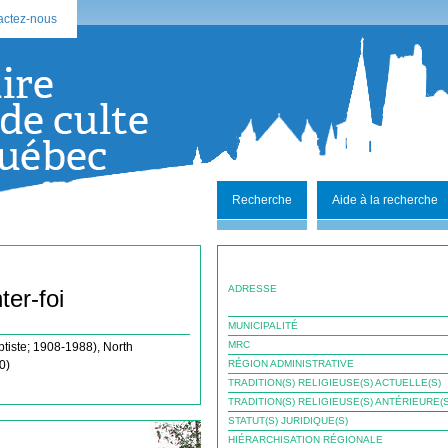
actez-nous
Recherche
Aide à la recherche
ADRESSE
ter-foi
MUNICIPALITÉ
MRC
ptiste; 1908-1988), North
0)
RÉGION ADMINISTRATIVE
TRADITION(S) RELIGIEUSE(S) ACTUELLE(S)
TRADITION(S) RELIGIEUSE(S) ANTÉRIEURE(S
STATUT(S) JURIDIQUE(S)
HIÉRARCHISATION RÉGIONALE