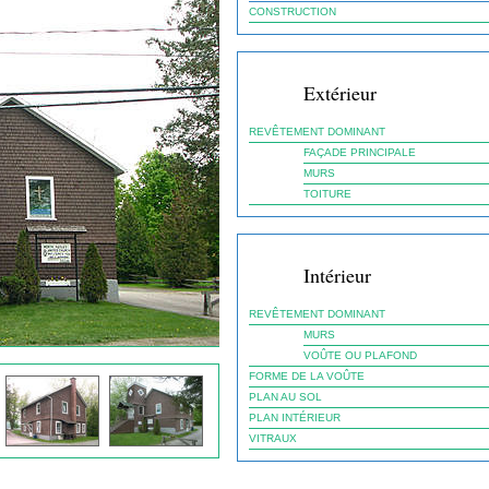
CONSTRUCTION
Extérieur
REVÊTEMENT DOMINANT
FAÇADE PRINCIPALE
MURS
TOITURE
Intérieur
REVÊTEMENT DOMINANT
MURS
VOÛTE OU PLAFOND
FORME DE LA VOÛTE
PLAN AU SOL
PLAN INTÉRIEUR
VITRAUX