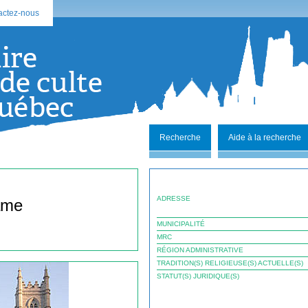
actez-nous
Recherche
Aide à la recherche
ADRESSE
ame
MUNICIPALITÉ
MRC
RÉGION ADMINISTRATIVE
TRADITION(S) RELIGIEUSE(S) ACTUELLE(S)
STATUT(S) JURIDIQUE(S)