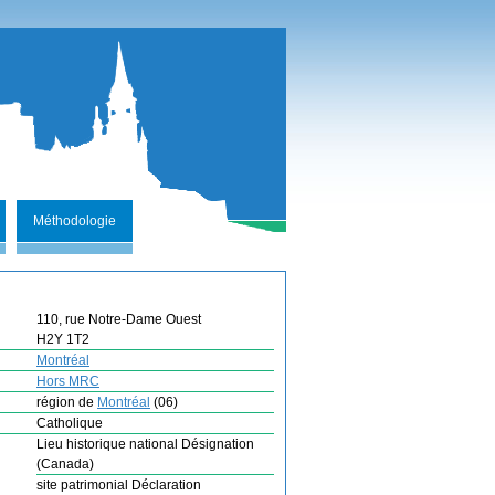
Méthodologie
110, rue Notre-Dame Ouest
H2Y 1T2
Montréal
Hors MRC
région de
Montréal
(06)
Catholique
Lieu historique national Désignation
(Canada)
site patrimonial Déclaration