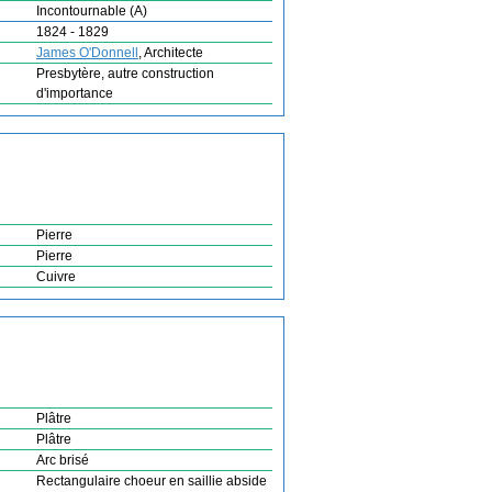
Incontournable (A)
1824 - 1829
James O'Donnell
, Architecte
Presbytère, autre construction
d'importance
Pierre
Pierre
Cuivre
Plâtre
Plâtre
Arc brisé
Rectangulaire choeur en saillie abside