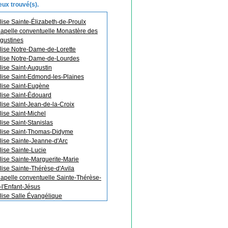
ieux trouvé(s).
lise Sainte-Élizabeth-de-Proulx
apelle conventuelle Monastère des
gustines
lise Notre-Dame-de-Lorette
lise Notre-Dame-de-Lourdes
lise Saint-Augustin
lise Saint-Edmond-les-Plaines
lise Saint-Eugène
lise Saint-Édouard
lise Saint-Jean-de-la-Croix
lise Saint-Michel
lise Saint-Stanislas
lise Saint-Thomas-Didyme
lise Sainte-Jeanne-d'Arc
lise Sainte-Lucie
lise Sainte-Marguerite-Marie
lise Sainte-Thérèse-d'Avila
apelle conventuelle Sainte-Thérèse-
-l'Enfant-Jésus
lise Salle Évangélique