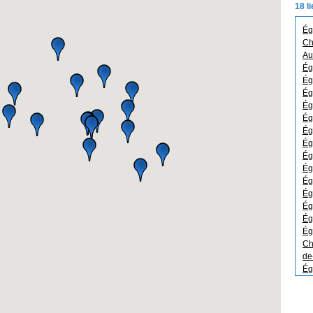
18 l
Ég
Ch
Au
Ég
Ég
Ég
Ég
Ég
Ég
Ég
Ég
Ég
Ég
Ég
Ég
Ég
Ég
Ch
de
Ég