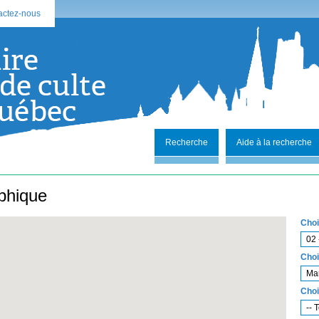
actez-nous
Recherche
Aide à la recherche
phique
Choi
02 
Choi
Ma
Choi
-- 